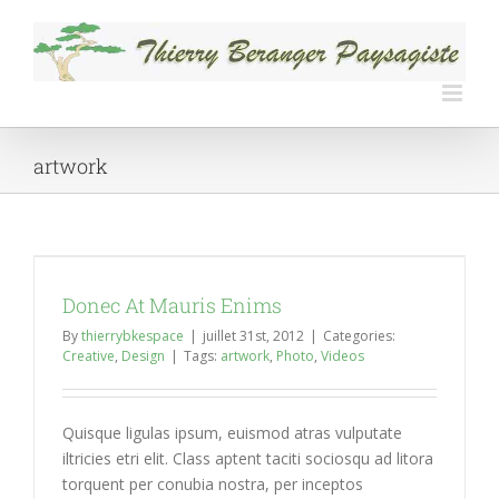
Skip
to
content
artwork
Donec At Mauris Enims
By
thierrybkespace
|
juillet 31st, 2012
|
Categories:
Creative
,
Design
|
Tags:
artwork
,
Photo
,
Videos
Quisque ligulas ipsum, euismod atras vulputate
iltricies etri elit. Class aptent taciti sociosqu ad litora
torquent per conubia nostra, per inceptos