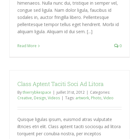
himenaeos. Nulla nunc dui, tristique in semper vel,
congue sed ligula. Nam dolor ligula, faucibus id
sodales in, auctor fringilla libero. Pellentesque
pellentesque tempor tellus eget hendrerit. Morbi id
aliquam ligula. Aliquam id dui sem. [...]
Read More
0
Class Aptent Taciti Soci Ad Litora
By
thierrybkespace
|
juillet 31st, 2012
|
Categories:
Creative
,
Design
,
Videos
|
Tags:
artwork
,
Photo
,
Video
Quisque ligulas ipsum, euismod atras vulputate
iltricies etri elit. Class aptent taciti sociosqu ad litora
torquent per conubia nostra, per inceptos