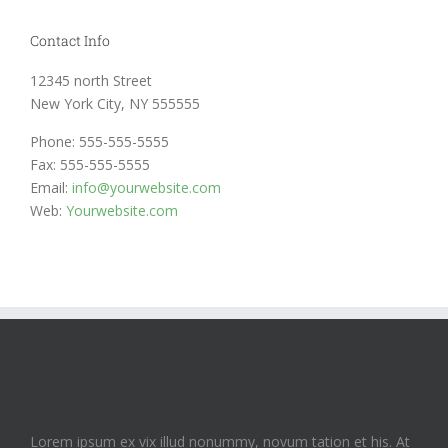
Contact Info
12345 north Street
New York City, NY 555555
Phone: 555-555-5555
Fax: 555-555-5555
Email:
info@yourwebsite.com
Web:
Yourwebsite.com
Lorem ipsum ex vix illud nonummy, novum tation et his. At