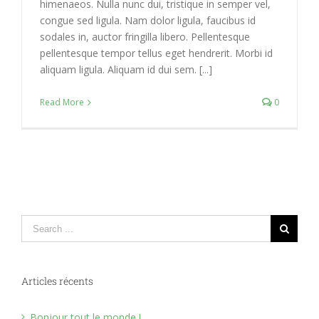
himenaeos. Nulla nunc dui, tristique in semper vel,
congue sed ligula. Nam dolor ligula, faucibus id
sodales in, auctor fringilla libero. Pellentesque
pellentesque tempor tellus eget hendrerit. Morbi id
aliquam ligula. Aliquam id dui sem. [...]
Read More
0
Search
for:
Articles récents
Bonjour tout le monde !