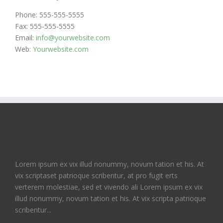
Phone: 555-555-5555
Fax: 555-555-5555
Email:
info@yourwebsite.com
Web:
Yourwebsite.com
Lorem ipsum ex vix illud nonummy, novum tation et his. At
vix scriptaset patrioque scribentur, at pro fugit erts
verterem molestiae, sed et vivendo ali Lorem ipsum ex vix
illud nonummy, novum tation et his. At vix scripta patrioque
scribentur...